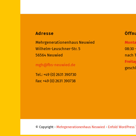
Adresse
Öffn
Mehrgenerationenhaus Neuwied
Monta
Wilhelm-Leuschner-Str. 5
08:30 
56564 Neuwied
nach 
Freita
mgh@fbs-neuwied.de
gesch
Tel.: +49 (0) 2631 390730
Fax: +49 (0) 2631 390738
© Copyright -
Mehrgenerationenhaus Neuwied
-
Enfold WordPress 