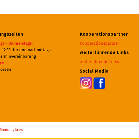
ungszeiten
Kooperationspartner
gs – Donnerstags:
Kooperationspartner
– 12:30 Uhr und nachmittags
weiterführende Links
Terminvereinbarung
weiterführende Links
gs:
lossen
Social Media
Theme by Kriesi