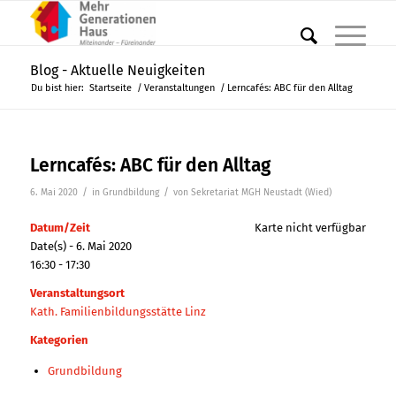
Blog - Aktuelle Neuigkeiten
Du bist hier:
Startseite
/
Veranstaltungen
/
Lerncafés: ABC für den Alltag
Lerncafés: ABC für den Alltag
/
/
6. Mai 2020
in
Grundbildung
von
Sekretariat MGH Neustadt (Wied)
Datum/Zeit
Karte nicht verfügbar
Date(s) - 6. Mai 2020
16:30 - 17:30
Veranstaltungsort
Kath. Familienbildungsstätte Linz
Kategorien
Grundbildung