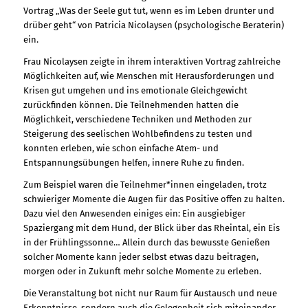
Vortrag „Was der Seele gut tut, wenn es im Leben drunter und
drüber geht“ von Patricia Nicolaysen (psychologische Beraterin)
ein.
Frau Nicolaysen zeigte in ihrem interaktiven Vortrag zahlreiche
Möglichkeiten auf, wie Menschen mit Herausforderungen und
Krisen gut umgehen und ins emotionale Gleichgewicht
zurückfinden können. Die Teilnehmenden hatten die
Möglichkeit, verschiedene Techniken und Methoden zur
Steigerung des seelischen Wohlbefindens zu testen und
konnten erleben, wie schon einfache Atem- und
Entspannungsübungen helfen, innere Ruhe zu finden.
Zum Beispiel waren die Teilnehmer*innen eingeladen, trotz
schwieriger Momente die Augen für das Positive offen zu halten.
Dazu viel den Anwesenden einiges ein: Ein ausgiebiger
Spaziergang mit dem Hund, der Blick über das Rheintal, ein Eis
in der Frühlingssonne… Allein durch das bewusste Genießen
solcher Momente kann jeder selbst etwas dazu beitragen,
morgen oder in Zukunft mehr solche Momente zu erleben.
Die Veranstaltung bot nicht nur Raum für Austausch und neue
Erkenntnisse, sondern auch die Gelegenheit sich miteinander