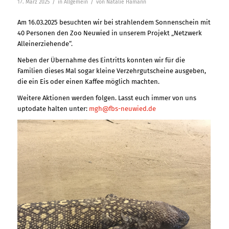
/
/
17. März 2025
in
Allgemein
von
Natalie Hamann
Am 16.03.2025 besuchten wir bei strahlendem Sonnenschein mit
40 Personen den Zoo Neuwied in unserem Projekt „Netzwerk
Alleinerziehende“.
Neben der Übernahme des Eintritts konnten wir für die
Familien dieses Mal sogar kleine Verzehrgutscheine ausgeben,
die ein Eis oder einen Kaffee möglich machten.
Weitere Aktionen werden folgen. Lasst euch immer von uns
uptodate halten unter:
mgh@fbs-neuwied.de