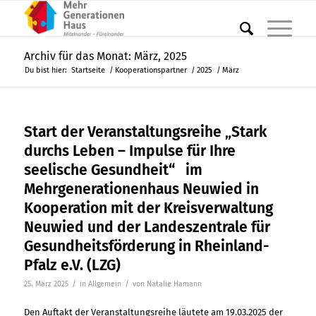
Archiv für das Monat: März, 2025
Du bist hier:
Startseite
/
Kooperationspartner
/
2025
/
März
Start der Veranstaltungsreihe „Stark
durchs Leben – Impulse für Ihre
seelische Gesundheit“ im
Mehrgenerationenhaus Neuwied in
Kooperation mit der Kreisverwaltung
Neuwied und der Landeszentrale für
Gesundheitsförderung in Rheinland-
Pfalz e.V. (LZG)
/
/
25. März 2025
in
Allgemein
von
Natalie Hamann
Den Auftakt der Veranstaltungsreihe läutete am 19.03.2025 der