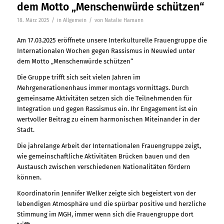
dem Motto „Menschenwürde schützen“
/
/
18. März 2025
in
Allgemein
von
Natalie Hamann
Am 17.03.2025 eröffnete unsere Interkulturelle Frauengruppe die
Internationalen Wochen gegen Rassismus in Neuwied unter
dem Motto „Menschenwürde schützen“
Die Gruppe trifft sich seit vielen Jahren im
Mehrgenerationenhaus immer montags vormittags. Durch
gemeinsame Aktivitäten setzen sich die Teilnehmenden für
Integration und gegen Rassismus ein. Ihr Engagement ist ein
wertvoller Beitrag zu einem harmonischen Miteinander in der
Stadt.
Die jahrelange Arbeit der Internationalen Frauengruppe zeigt,
wie gemeinschaftliche Aktivitäten Brücken bauen und den
Austausch zwischen verschiedenen Nationalitäten fördern
können.
Koordinatorin Jennifer Welker zeigte sich begeistert von der
lebendigen Atmosphäre und die spürbar positive und herzliche
Stimmung im MGH, immer wenn sich die Frauengruppe dort