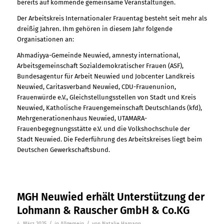
bereits auf kommende gemeinsame Veranstaltungen.
Der Arbeitskreis Internationaler Frauentag besteht seit mehr als
dreißig Jahren. Ihm gehören in diesem Jahr folgende
Organisationen an:
Ahmadiyya-Gemeinde Neuwied, amnesty international,
Arbeitsgemeinschaft Sozialdemokratischer Frauen (ASF),
Bundesagentur für Arbeit Neuwied und Jobcenter Landkreis
Neuwied, Caritasverband Neuwied, CDU-Frauenunion,
Frauenwürde e.V., Gleichstellungsstellen von Stadt und Kreis
Neuwied, Katholische Frauengemeinschaft Deutschlands (kfd),
Mehrgenerationenhaus Neuwied, UTAMARA-
Frauenbegegnungsstätte e.V. und die Volkshochschule der
Stadt Neuwied. Die Federführung des Arbeitskreises liegt beim
Deutschen Gewerkschaftsbund.
MGH Neuwied erhält Unterstützung der
Lohmann & Rauscher GmbH & Co.KG
/
/
4. März 2025
in
Allgemein
von
Natalie Hamann