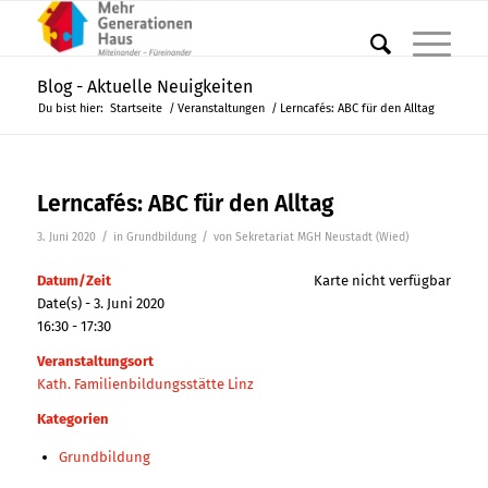
Blog - Aktuelle Neuigkeiten
Du bist hier:
Startseite
/
Veranstaltungen
/
Lerncafés: ABC für den Alltag
Lerncafés: ABC für den Alltag
/
/
3. Juni 2020
in
Grundbildung
von
Sekretariat MGH Neustadt (Wied)
Datum/Zeit
Karte nicht verfügbar
Date(s) - 3. Juni 2020
16:30 - 17:30
Veranstaltungsort
Kath. Familienbildungsstätte Linz
Kategorien
Grundbildung