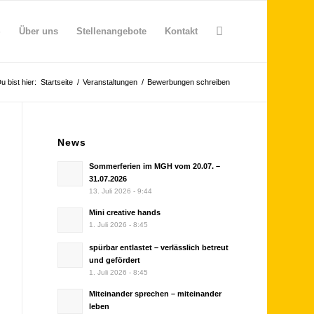
S
Über uns
Stellenangebote
Kontakt
u bist hier:
Startseite
/
Veranstaltungen
/
Bewerbungen schreiben
News
Sommerferien im MGH vom 20.07. –
31.07.2026
13. Juli 2026 - 9:44
Mini creative hands
1. Juli 2026 - 8:45
spürbar entlastet – verlässlich betreut
und gefördert
1. Juli 2026 - 8:45
Miteinander sprechen – miteinander
leben