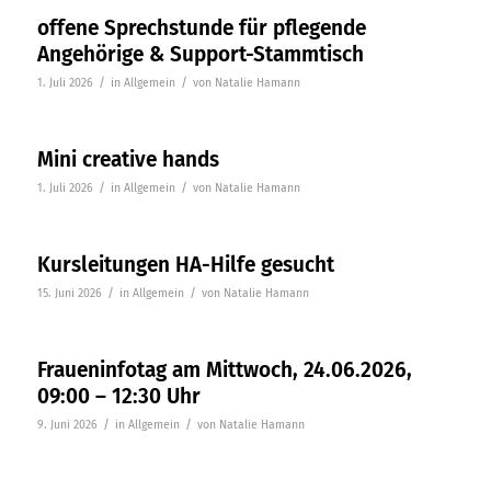
offene Sprechstunde für pflegende
Angehörige & Support-Stammtisch
/
/
1. Juli 2026
in
Allgemein
von
Natalie Hamann
Mini creative hands
/
/
1. Juli 2026
in
Allgemein
von
Natalie Hamann
Kursleitungen HA-Hilfe gesucht
/
/
15. Juni 2026
in
Allgemein
von
Natalie Hamann
Fraueninfotag am Mittwoch, 24.06.2026,
09:00 – 12:30 Uhr
/
/
9. Juni 2026
in
Allgemein
von
Natalie Hamann