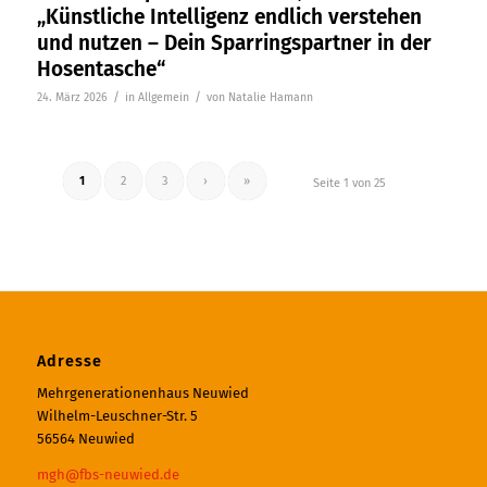
„Künstliche Intelligenz endlich verstehen
und nutzen – Dein Sparringspartner in der
Hosentasche“
/
/
24. März 2026
in
Allgemein
von
Natalie Hamann
1
2
3
›
»
Seite 1 von 25
Adresse
Mehrgenerationenhaus Neuwied
Wilhelm-Leuschner-Str. 5
56564 Neuwied
mgh@fbs-neuwied.de