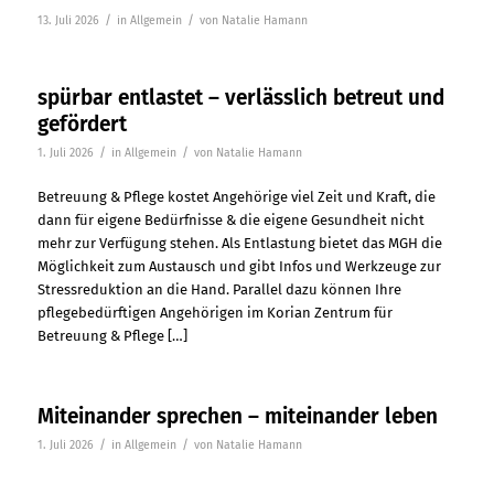
/
/
13. Juli 2026
in
Allgemein
von
Natalie Hamann
spürbar entlastet – verlässlich betreut und
gefördert
/
/
1. Juli 2026
in
Allgemein
von
Natalie Hamann
Betreuung & Pflege kostet Angehörige viel Zeit und Kraft, die
dann für eigene Bedürfnisse & die eigene Gesundheit nicht
mehr zur Verfügung stehen. Als Entlastung bietet das MGH die
Möglichkeit zum Austausch und gibt Infos und Werkzeuge zur
Stressreduktion an die Hand. Parallel dazu können Ihre
pflegebedürftigen Angehörigen im Korian Zentrum für
Betreuung & Pflege […]
Miteinander sprechen – miteinander leben
/
/
1. Juli 2026
in
Allgemein
von
Natalie Hamann