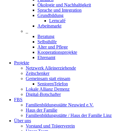
Ökologie und Nachhaltigkeit
Sprache und Integration
Grundbildung
Lerncafé
Arbeitsmarkt
_
Beratung
Selbsthilfe
Alter und Pflege
Kooperationsprojekte
Ehrenamt
Projekte
Netzwerk Alleinerziehende
Zeitschenker
Gemeinsam statt einsam
SeniorenTelefon
Lokale Allianz Demenz
Digital-Botschafter
FBS
Familienbildungsstätte Neuwied e.V.
Haus der Familie
Familienbildungsstätte / Haus der Familie Linz
Über uns
Vorstand und Trägerverein