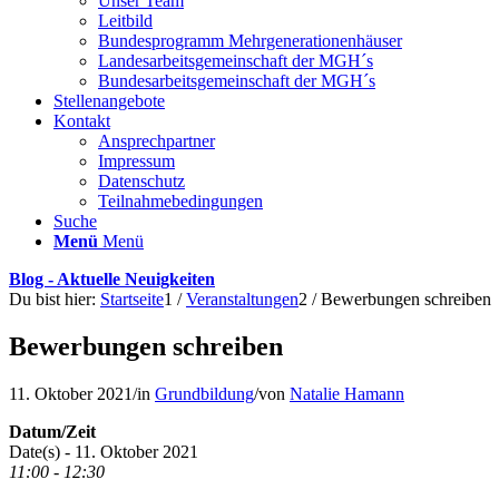
Unser Team
Leitbild
Bundesprogramm Mehrgenerationenhäuser
Landesarbeitsgemeinschaft der MGH´s
Bundesarbeitsgemeinschaft der MGH´s
Stellenangebote
Kontakt
Ansprechpartner
Impressum
Datenschutz
Teilnahmebedingungen
Suche
Menü
Menü
Blog - Aktuelle Neuigkeiten
Du bist hier:
Startseite
1
/
Veranstaltungen
2
/
Bewerbungen schreiben
Bewerbungen schreiben
11. Oktober 2021
/
in
Grundbildung
/
von
Natalie Hamann
Datum/Zeit
Date(s) - 11. Oktober 2021
11:00 - 12:30