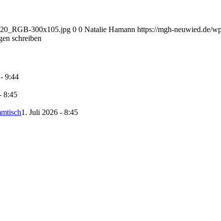
2020_RGB-300x105.jpg
0
0
Natalie Hamann
https://mgh-neuwied.de/
en schreiben
 - 9:44
- 8:45
mmtisch
1. Juli 2026 - 8:45