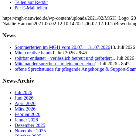
Teilen auf Reddit
Per E-Mail teilen
https://mgh-neuwied.de/wp-content/uploads/2021/02/MGH_Logo_
Natalie Hamann
2021-06-02 12:10:14
2021-06-02 12:10:55
Bewerbung
News
Sommerferien im MGH vom 20.07. – 31.07.2026
13. Juli 2026
Mini creative hands
1. Juli 2026 - 8:45
spürbar entlastet – verlässlich betreut und gefördert
1. Juli 2026 
Miteinander sprechen – miteinander leben
1. Juli 2026 - 8:45
offene Sprechstunde für pflegende Angehörige & Support-Sta
News-Archiv
Juli 2026
Juni 2026
April 2026
März 2026
Februar 2026
Januar 2026
Dezember 2025
November 2025