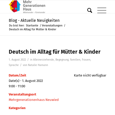
Blog - Aktuelle Neuigkeiten
Du bist hier:
Startseite
/
Veranstaltungen
/
Deutsch im Alltag für Mütter & Kinder
Deutsch im Alltag für Mütter & Kinder
/
1. August 2022
in
Alleinerziehende
,
Begegnung
,
Familien
,
Frauen
,
/
Sprache
von
Natalie Hamann
Datum/Zeit
Karte nicht verfügbar
Date(s) - 1. August 2022
9:00 - 11:00
Veranstaltungsort
Mehrgenerationenhaus Neuwied
Kategorien