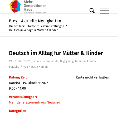
Blog - Aktuelle Neuigkeiten
Du bist hier:
Startseite
/
Veranstaltungen
/
Deutsch im Alltag für Mütter & Kinder
Deutsch im Alltag für Mütter & Kinder
/
19. Oktober 2022
in
Alleinerziehende
,
Begegnung
,
Familien
,
Frauen
,
/
Sprache
von
Natalie Hamann
Datum/Zeit
Karte nicht verfügbar
Date(s) - 19. Oktober 2022
9:00 - 11:00
Veranstaltungsort
Mehrgenerationenhaus Neuwied
Kategorien