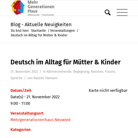
Blog - Aktuelle Neuigkeiten
Du bist hier:
Startseite
/
Veranstaltungen
/
Deutsch im Alltag für Mütter & Kinder
Deutsch im Alltag für Mütter & Kinder
/
21. November 2022
in
Alleinerziehende
,
Begegnung
,
Familien
,
Frauen
,
/
Sprache
von
Natalie Hamann
Datum/Zeit
Karte nicht verfügbar
Date(s) - 21. November 2022
9:00 - 11:00
Veranstaltungsort
Mehrgenerationenhaus Neuwied
Kategorien