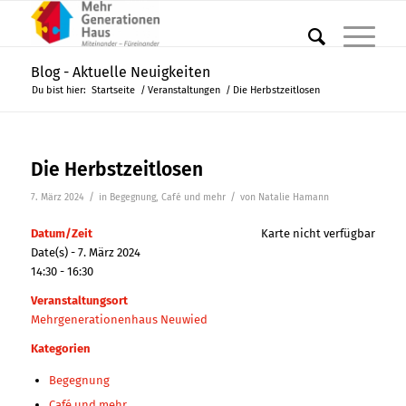
Blog - Aktuelle Neuigkeiten
Du bist hier:
Startseite
/
Veranstaltungen
/
Die Herbstzeitlosen
Die Herbstzeitlosen
/
/
7. März 2024
in
Begegnung
,
Café und mehr
von
Natalie Hamann
Datum/Zeit
Karte nicht verfügbar
Date(s) - 7. März 2024
14:30 - 16:30
Veranstaltungsort
Mehrgenerationenhaus Neuwied
Kategorien
Begegnung
Café und mehr