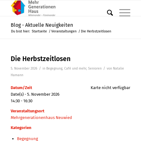
Blog - Aktuelle Neuigkeiten
Du bist hier:
Startseite
/
Veranstaltungen
/
Die Herbstzeitlosen
Die Herbstzeitlosen
/
/
5. November 2026
in
Begegnung
,
Café und mehr
,
Senioren
von
Natalie
Hamann
Datum/Zeit
Karte nicht verfügbar
Date(s) - 5. November 2026
14:30 - 16:30
Veranstaltungsort
Mehrgenerationenhaus Neuwied
Kategorien
Begegnung