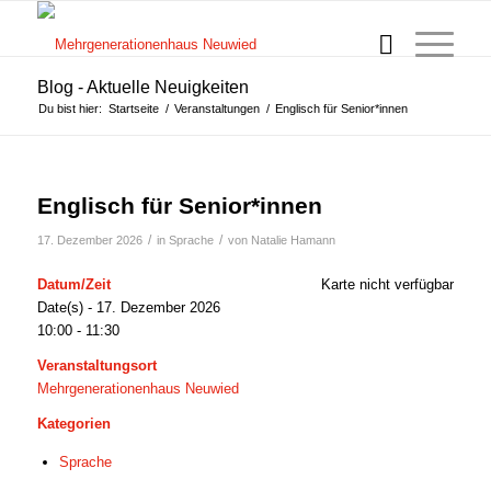
Blog - Aktuelle Neuigkeiten
Du bist hier:
Startseite
/
Veranstaltungen
/
Englisch für Senior*innen
Englisch für Senior*innen
/
/
17. Dezember 2026
in
Sprache
von
Natalie Hamann
Datum/Zeit
Karte nicht verfügbar
Date(s) - 17. Dezember 2026
10:00 - 11:30
Veranstaltungsort
Mehrgenerationenhaus Neuwied
Kategorien
Sprache