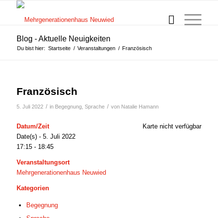
Blog - Aktuelle Neuigkeiten
Du bist hier:
Startseite
/
Veranstaltungen
/
Französisch
Französisch
/
/
5. Juli 2022
in
Begegnung
,
Sprache
von
Natalie Hamann
Datum/Zeit
Karte nicht verfügbar
Date(s) - 5. Juli 2022
17:15 - 18:45
Veranstaltungsort
Mehrgenerationenhaus Neuwied
Kategorien
Begegnung