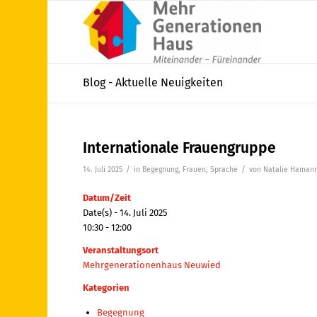
Blog - Aktuelle Neuigkeiten
Internationale Frauengruppe
/
/
14. Juli 2025
in
Begegnung
,
Frauen
,
Sprache
von
Natalie Haman
Datum/Zeit
Date(s) - 14. Juli 2025
10:30 - 12:00
Veranstaltungsort
Mehrgenerationenhaus Neuwied
Kategorien
Begegnung