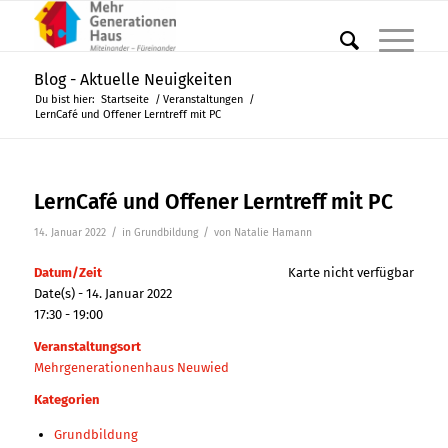
Blog - Aktuelle Neuigkeiten
Du bist hier:
Startseite
/
Veranstaltungen
/
LernCafé und Offener Lerntreff mit PC
LernCafé und Offener Lerntreff mit PC
/
/
14. Januar 2022
in
Grundbildung
von
Natalie Hamann
Datum/Zeit
Karte nicht verfügbar
Date(s) - 14. Januar 2022
17:30 - 19:00
Veranstaltungsort
Mehrgenerationenhaus Neuwied
Kategorien
Grundbildung