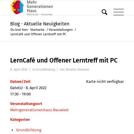
Blog - Aktuelle Neuigkeiten
Du bist hier:
Startseite
/
Veranstaltungen
/
LernCafé und Offener Lerntreff mit PC
LernCafé und Offener Lerntreff mit PC
/
/
8. April 2022
in
Grundbildung
von
Natalie Hamann
Datum/Zeit
Karte nicht verfügbar
Date(s) - 8. April 2022
17:30 - 19:00
Veranstaltungsort
Mehrgenerationenhaus Neuwied
Kategorien
Grundbildung