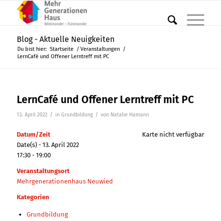
Blog - Aktuelle Neuigkeiten
Du bist hier:
Startseite
/
Veranstaltungen
/
LernCafé und Offener Lerntreff mit PC
LernCafé und Offener Lerntreff mit PC
/
/
13. April 2022
in
Grundbildung
von
Natalie Hamann
Datum/Zeit
Karte nicht verfügbar
Date(s) - 13. April 2022
17:30 - 19:00
Veranstaltungsort
Mehrgenerationenhaus Neuwied
Kategorien
Grundbildung