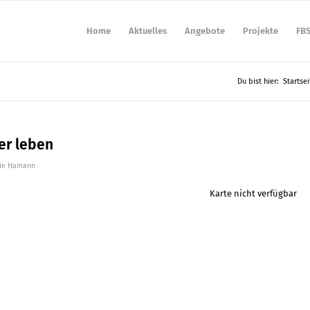
Home
Aktuelles
Angebote
Projekte
FB
Du bist hier:
Startsei
er leben
lie Hamann
Karte nicht verfügbar