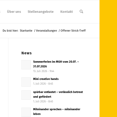
S
Über uns
Stellenangebote
Kontakt
Du bist hier:
Startseite
/
Veranstaltungen
/
Offener Strick-Treff
News
Sommerferien im MGH vom 20.07. –
31.07.2026
13. Juli 2026 - 9:44
Mini creative hands
1. Juli 2026 - 8:45
spürbar entlastet – verlässlich betreut
und gefördert
1. Juli 2026 - 8:45
Miteinander sprechen – miteinander
leben