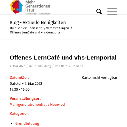
Blog - Aktuelle Neuigkeiten
Du bist hier:
Startseite
/
Veranstaltungen
/
Offenes LernCafé und vhs-Lernportal
Offenes LernCafé und vhs-Lernportal
/
/
4. Mai 2022
in
Grundbildung
von
Natalie Hamann
Datum/Zeit
Karte nicht verfügbar
Date(s) - 4. Mai 2022
14:30 - 16:00
Veranstaltungsort
Mehrgenerationenhaus Neuwied
Kategorien
Grundbildung