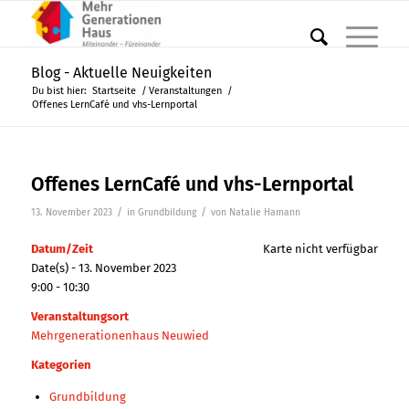
Blog - Aktuelle Neuigkeiten
Du bist hier:
Startseite
/
Veranstaltungen
/
Offenes LernCafé und vhs-Lernportal
Offenes LernCafé und vhs-Lernportal
/
/
13. November 2023
in
Grundbildung
von
Natalie Hamann
Datum/Zeit
Karte nicht verfügbar
Date(s) - 13. November 2023
9:00 - 10:30
Veranstaltungsort
Mehrgenerationenhaus Neuwied
Kategorien
Grundbildung