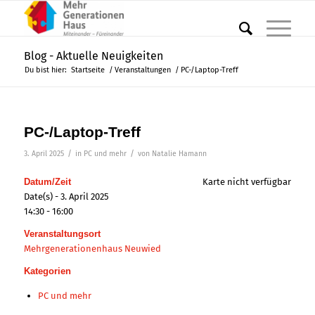
Blog - Aktuelle Neuigkeiten
Du bist hier:
Startseite
/
Veranstaltungen
/
PC-/Laptop-Treff
PC-/Laptop-Treff
/
/
3. April 2025
in
PC und mehr
von
Natalie Hamann
Datum/Zeit
Karte nicht verfügbar
Date(s) - 3. April 2025
14:30 - 16:00
Veranstaltungsort
Mehrgenerationenhaus Neuwied
Kategorien
PC und mehr