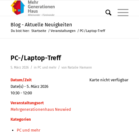
Blog - Aktuelle Neuigkeiten
Du bist hier:
Startseite
/
Veranstaltungen
/
PC-/Laptop-Treff
PC-/Laptop-Treff
/
/
5. März 2026
in
PC und mehr
von
Natalie Hamann
Datum/Zeit
Karte nicht verfügbar
Date(s) - 5. März 2026
10:30 - 12:00
Veranstaltungsort
Mehrgenerationenhaus Neuwied
Kategorien
PC und mehr