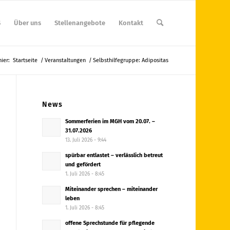
S
Über uns
Stellenangebote
Kontakt
hier:
Startseite
/
Veranstaltungen
/
Selbsthilfegruppe: Adipositas
News
Sommerferien im MGH vom 20.07. –
31.07.2026
13. Juli 2026 - 9:44
spürbar entlastet – verlässlich betreut
und gefördert
1. Juli 2026 - 8:45
Miteinander sprechen – miteinander
leben
1. Juli 2026 - 8:45
offene Sprechstunde für pflegende