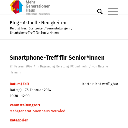
Blog - Aktuelle Neuigkeiten
Du bist hier:
Startseite
/
Veranstaltungen
/
Smartphone-Treff für Senior*innen
Smartphone-Treff für Senior*innen
/
/
27. Februar 2024
in
Begegnung
,
Beratung
,
PC und mehr
von
Natalie
Hamann
Datum/Zeit
Karte nicht verfügbar
Date(s) - 27. Februar 2024
10:30 - 12:00
Veranstaltungsort
Mehrgenerationenhaus Neuwied
Kategorien