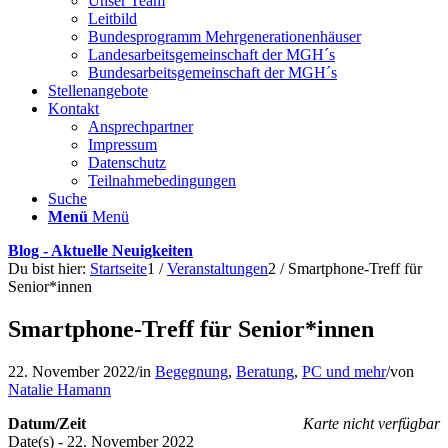
Unser Team
Leitbild
Bundesprogramm Mehrgenerationenhäuser
Landesarbeitsgemeinschaft der MGH´s
Bundesarbeitsgemeinschaft der MGH´s
Stellenangebote
Kontakt
Ansprechpartner
Impressum
Datenschutz
Teilnahmebedingungen
Suche
Menü
Menü
Blog - Aktuelle Neuigkeiten
Du bist hier:
Startseite
1
/
Veranstaltungen
2
/
Smartphone-Treff für
Senior*innen
Smartphone-Treff für Senior*innen
22. November 2022
/
in
Begegnung
,
Beratung
,
PC und mehr
/
von
Natalie Hamann
Datum/Zeit
Karte nicht verfügbar
Date(s) - 22. November 2022