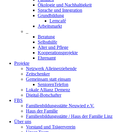
Ökologie und Nachhaltigkeit
Sprache und Integration
Grundbildung
Lerncafé
Arbeitsmarkt
_
Beratung
Selbsthilfe
Alter und Pflege
Kooperationsprojekte
Ehrenamt
Projekte
Netzwerk Alleinerziehende
Zeitschenker
Gemeinsam statt einsam
SeniorenTelefon
Lokale Allianz Demenz
Digital-Botschafter
FBS
Familienbildungsstätte Neuwied e.V.
Haus der Familie
Familienbildungsstätte / Haus der Familie Linz
Über uns
Vorstand und Trägerverein