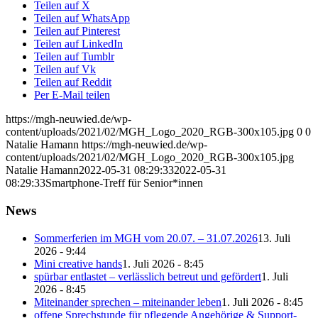
Teilen auf X
Teilen auf WhatsApp
Teilen auf Pinterest
Teilen auf LinkedIn
Teilen auf Tumblr
Teilen auf Vk
Teilen auf Reddit
Per E-Mail teilen
https://mgh-neuwied.de/wp-
content/uploads/2021/02/MGH_Logo_2020_RGB-300x105.jpg
0
0
Natalie Hamann
https://mgh-neuwied.de/wp-
content/uploads/2021/02/MGH_Logo_2020_RGB-300x105.jpg
Natalie Hamann
2022-05-31 08:29:33
2022-05-31
08:29:33
Smartphone-Treff für Senior*innen
News
Sommerferien im MGH vom 20.07. – 31.07.2026
13. Juli
2026 - 9:44
Mini creative hands
1. Juli 2026 - 8:45
spürbar entlastet – verlässlich betreut und gefördert
1. Juli
2026 - 8:45
Miteinander sprechen – miteinander leben
1. Juli 2026 - 8:45
offene Sprechstunde für pflegende Angehörige & Support-