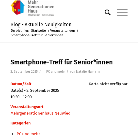
Blog - Aktuelle Neuigkeiten
Du bist hier:
Startseite
/
Veranstaltungen
/
Smartphone-Treff für Senior*innen
Smartphone-Treff für Senior*innen
/
/
2. September 2025
in
PC und mehr
von
Natalie Hamann
Datum/Zeit
Karte nicht verfügbar
Date(s) - 2. September 2025
10:30 - 12:00
Veranstaltungsort
Mehrgenerationenhaus Neuwied
Kategorien
PC und mehr