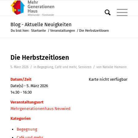
Blog - Aktuelle Neuigkeiten
Du bist hier:
Startseite
/
Veranstaltungen
/
Die Herbstzeitlosen
Die Herbstzeitlosen
/
/
5. März 2026
in
Begegnung
,
Café und mehr
,
Senioren
von
Natalie Hamann
Datum/Zeit
Karte nicht verfügbar
Date(s) - 5. März 2026
14:30 - 16:30
Veranstaltungsort
Mehrgenerationenhaus Neuwied
Kategorien
Begegnung
Café und mehr