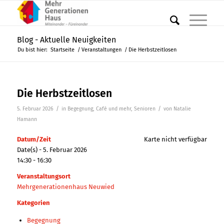
Blog - Aktuelle Neuigkeiten
Du bist hier:
Startseite
/
Veranstaltungen
/
Die Herbstzeitlosen
Die Herbstzeitlosen
/
/
5. Februar 2026
in
Begegnung
,
Café und mehr
,
Senioren
von
Natalie
Hamann
Datum/Zeit
Karte nicht verfügbar
Date(s) - 5. Februar 2026
14:30 - 16:30
Veranstaltungsort
Mehrgenerationenhaus Neuwied
Kategorien
Begegnung