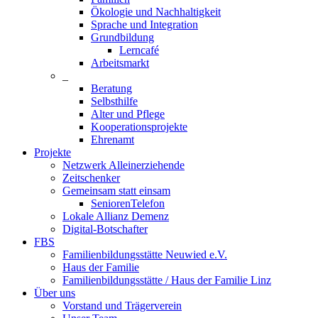
Ökologie und Nachhaltigkeit
Sprache und Integration
Grundbildung
Lerncafé
Arbeitsmarkt
_
Beratung
Selbsthilfe
Alter und Pflege
Kooperationsprojekte
Ehrenamt
Projekte
Netzwerk Alleinerziehende
Zeitschenker
Gemeinsam statt einsam
SeniorenTelefon
Lokale Allianz Demenz
Digital-Botschafter
FBS
Familienbildungsstätte Neuwied e.V.
Haus der Familie
Familienbildungsstätte / Haus der Familie Linz
Über uns
Vorstand und Trägerverein