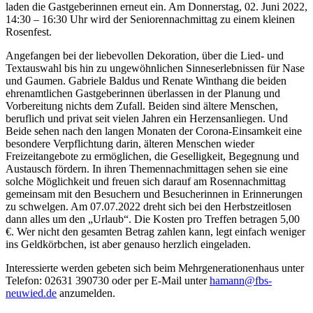
laden die Gastgeberinnen erneut ein. Am Donnerstag, 02. Juni 2022,
14:30 – 16:30 Uhr wird der Seniorennachmittag zu einem kleinen
Rosenfest.
Angefangen bei der liebevollen Dekoration, über die Lied- und
Textauswahl bis hin zu ungewöhnlichen Sinneserlebnissen für Nase
und Gaumen. Gabriele Baldus und Renate Winthang die beiden
ehrenamtlichen Gastgeberinnen überlassen in der Planung und
Vorbereitung nichts dem Zufall. Beiden sind ältere Menschen,
beruflich und privat seit vielen Jahren ein Herzensanliegen. Und
Beide sehen nach den langen Monaten der Corona-Einsamkeit eine
besondere Verpflichtung darin, älteren Menschen wieder
Freizeitangebote zu ermöglichen, die Geselligkeit, Begegnung und
Austausch fördern. In ihren Themennachmittagen sehen sie eine
solche Möglichkeit und freuen sich darauf am Rosennachmittag
gemeinsam mit den Besuchern und Besucherinnen in Erinnerungen
zu schwelgen. Am 07.07.2022 dreht sich bei den Herbstzeitlosen
dann alles um den „Urlaub“. Die Kosten pro Treffen betragen 5,00
€. Wer nicht den gesamten Betrag zahlen kann, legt einfach weniger
ins Geldkörbchen, ist aber genauso herzlich eingeladen.
Interessierte werden gebeten sich beim Mehrgenerationenhaus unter
Telefon: 02631 390730 oder per E-Mail unter
hamann@fbs-
neuwied.de
anzumelden.