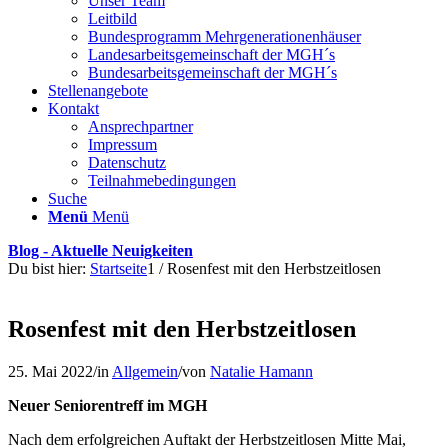
Unser Team
Leitbild
Bundesprogramm Mehrgenerationenhäuser
Landesarbeitsgemeinschaft der MGH´s
Bundesarbeitsgemeinschaft der MGH´s
Stellenangebote
Kontakt
Ansprechpartner
Impressum
Datenschutz
Teilnahmebedingungen
Suche
Menü
Menü
Blog - Aktuelle Neuigkeiten
Du bist hier:
Startseite
1
/
Rosenfest mit den Herbstzeitlosen
Rosenfest mit den Herbstzeitlosen
25. Mai 2022
/
in
Allgemein
/
von
Natalie Hamann
Neuer Seniorentreff im MGH
Nach dem erfolgreichen Auftakt der Herbstzeitlosen Mitte Mai,