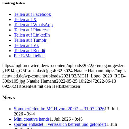
Eintrag teilen
Teilen auf Facebook
Teilen auf X
Teilen auf WhatsApp
Teilen auf Pinterest
Teilen auf LinkedIn
Teilen auf Tumblr
Teilen auf Vk
Teilen auf Reddit
Per E-Mail teilen
https://mgh-neuwied.de/wp-content/uploads/2022/05/megan-gesler-
yH9J4n_G5fI-unsplash.jpg
4032
3024
Natalie Hamann
https://mgh-
neuwied.de/wp-content/uploads/2021/02/MGH_Logo_2020_RGB-
300x105.jpg
Natalie Hamann
2022-05-25 10:22:47
2022-06-13
09:50:21
Rosenfest mit den Herbstzeitlosen
News
Sommerferien im MGH vom 20.07. – 31.07.2026
13. Juli
2026 - 9:44
Mini creative hands
1. Juli 2026 - 8:45
spürbar entlastet – verlässlich betreut und gefördert
1. Juli