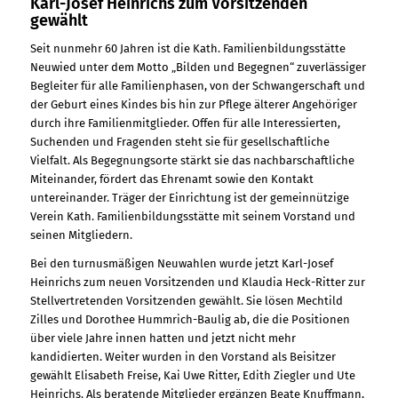
Karl-Josef Heinrichs zum Vorsitzenden
gewählt
Seit nunmehr 60 Jahren ist die Kath. Familienbildungsstätte
Neuwied unter dem Motto „Bilden und Begegnen“ zuverlässiger
Begleiter für alle Familienphasen, von der Schwangerschaft und
der Geburt eines Kindes bis hin zur Pflege älterer Angehöriger
durch ihre Familienmitglieder. Offen für alle Interessierten,
Suchenden und Fragenden steht sie für gesellschaftliche
Vielfalt. Als Begegnungsorte stärkt sie das nachbarschaftliche
Miteinander, fördert das Ehrenamt sowie den Kontakt
untereinander. Träger der Einrichtung ist der gemeinnützige
Verein Kath. Familienbildungsstätte mit seinem Vorstand und
seinen Mitgliedern.
Bei den turnusmäßigen Neuwahlen wurde jetzt Karl-Josef
Heinrichs zum neuen Vorsitzenden und Klaudia Heck-Ritter zur
Stellvertretenden Vorsitzenden gewählt. Sie lösen Mechtild
Zilles und Dorothee Hummrich-Baulig ab, die die Positionen
über viele Jahre innen hatten und jetzt nicht mehr
kandidierten. Weiter wurden in den Vorstand als Beisitzer
gewählt Elisabeth Freise, Kai Uwe Ritter, Edith Ziegler und Ute
Heinrichs. Als beratende Mitglieder ergänzen Beate Knuffmann,